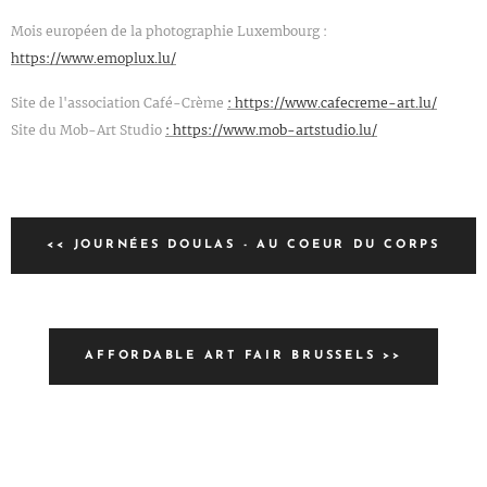
Mois européen de la photographie Luxembourg :
https://www.emoplux.lu/
Site de l'association Café-Crème
: https://www.cafecreme-art.lu/
Site du Mob-Art Studio
: https://www.mob-artstudio.lu/
<< JOURNÉES DOULAS - AU COEUR DU CORPS
AFFORDABLE ART FAIR BRUSSELS >>